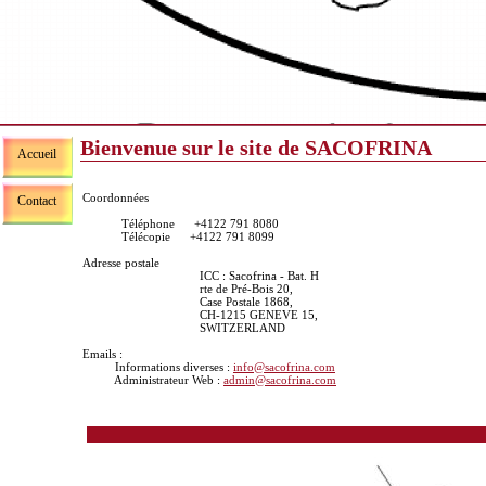
Bienvenue sur le site de SACOFRINA
Accueil
Coordonnées
Contact
Téléphone +4122 791 8080
Télécopie +4122 791 8099
Adresse postale
ICC : Sacofrina - Bat. H
rte de Pré-Bois 20,
Case Postale 1868,
CH-1215 GENEVE 15,
SWITZERLAND
Emails :
Informations diverses :
info@sacofrina.com
Administrateur Web :
admin@sacofrina.com